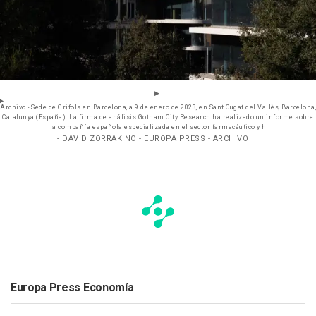
Archivo - Sede de Grifols en Barcelona, a 9 de enero de 2023, en Sant Cugat del Vallès, Barcelona,
Catalunya (España). La firma de análisis Gotham City Research ha realizado un informe sobre
la compañía española especializada en el sector farmacéutico y h
- DAVID ZORRAKINO - EUROPA PRESS - ARCHIVO
Europa Press Economía