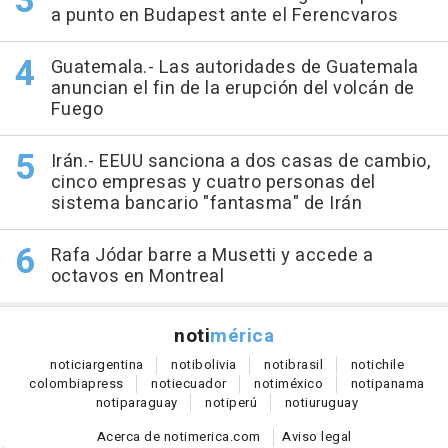
a punto en Budapest ante el Ferencvaros
Guatemala.- Las autoridades de Guatemala
anuncian el fin de la erupción del volcán de
Fuego
Irán.- EEUU sanciona a dos casas de cambio,
cinco empresas y cuatro personas del
sistema bancario "fantasma" de Irán
Rafa Jódar barre a Musetti y accede a
octavos en Montreal
noti
mérica
notici
argentina
noti
bolivia
noti
brasil
noti
chile
colombia
press
noti
ecuador
noti
méxico
noti
panama
noti
paraguay
noti
perú
noti
uruguay
Acerca de notimerica.com
Aviso legal