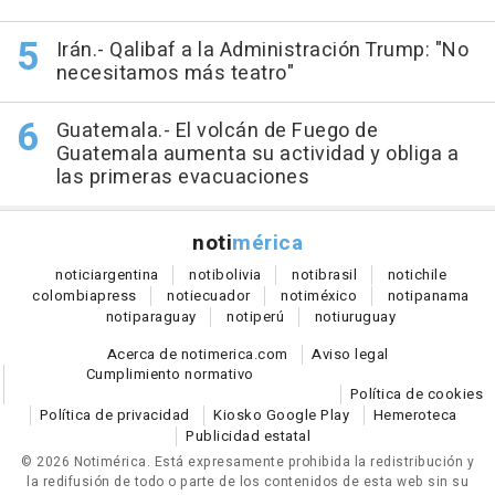
Irán.- Qalibaf a la Administración Trump: "No
necesitamos más teatro"
Guatemala.- El volcán de Fuego de
Guatemala aumenta su actividad y obliga a
las primeras evacuaciones
noti
mérica
notici
argentina
noti
bolivia
noti
brasil
noti
chile
colombia
press
noti
ecuador
noti
méxico
noti
panama
noti
paraguay
noti
perú
noti
uruguay
Acerca de notimerica.com
Aviso legal
Cumplimiento normativo
Política de cookies
Política de privacidad
Kiosko Google Play
Hemeroteca
Publicidad estatal
© 2026 Notimérica.
Está expresamente prohibida la redistribución y
la redifusión de todo o parte de los contenidos de esta web sin su