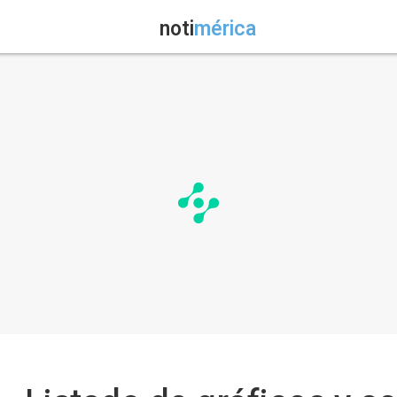
noti
mérica