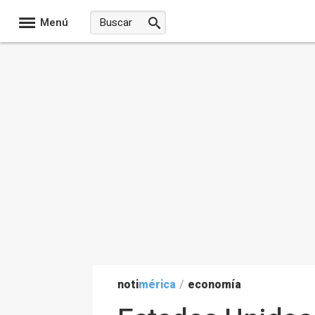
Menú
noti
mérica
/
economía