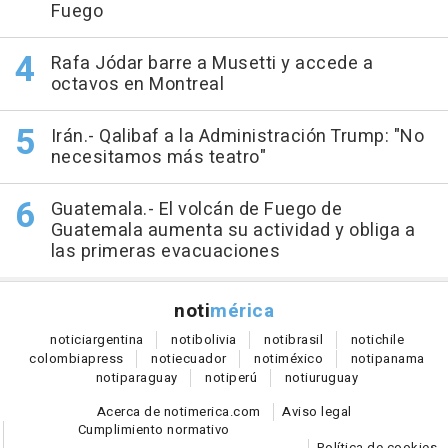
Fuego
Rafa Jódar barre a Musetti y accede a
octavos en Montreal
Irán.- Qalibaf a la Administración Trump: "No
necesitamos más teatro"
Guatemala.- El volcán de Fuego de
Guatemala aumenta su actividad y obliga a
las primeras evacuaciones
noti
mérica
notici
argentina
noti
bolivia
noti
brasil
noti
chile
colombia
press
noti
ecuador
noti
méxico
noti
panama
noti
paraguay
noti
perú
noti
uruguay
Acerca de notimerica.com
Aviso legal
Cumplimiento normativo
Política de cookies