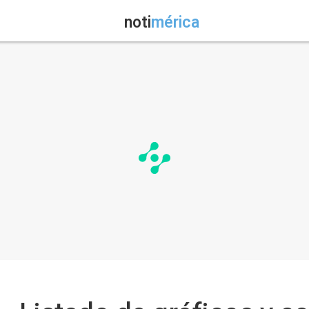
noti
mérica