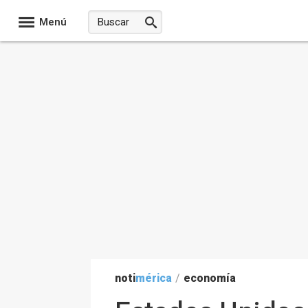
Menú
noti
mérica
/
economía