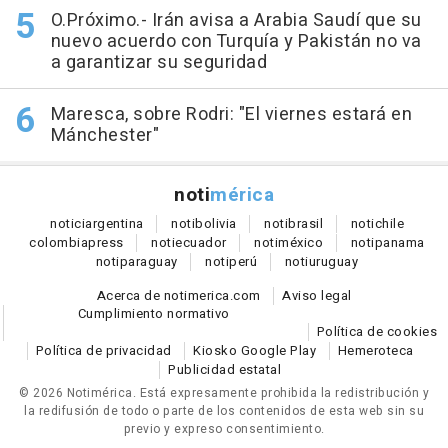
O.Próximo.- Irán avisa a Arabia Saudí que su
nuevo acuerdo con Turquía y Pakistán no va
a garantizar su seguridad
Maresca, sobre Rodri: "El viernes estará en
Mánchester"
noti
mérica
notici
argentina
noti
bolivia
noti
brasil
noti
chile
colombia
press
noti
ecuador
noti
méxico
noti
panama
noti
paraguay
noti
perú
noti
uruguay
Acerca de notimerica.com
Aviso legal
Cumplimiento normativo
Política de cookies
Política de privacidad
Kiosko Google Play
Hemeroteca
Publicidad estatal
© 2026 Notimérica.
Está expresamente prohibida la redistribución y
la redifusión de todo o parte de los contenidos de esta web sin su
previo y expreso consentimiento.