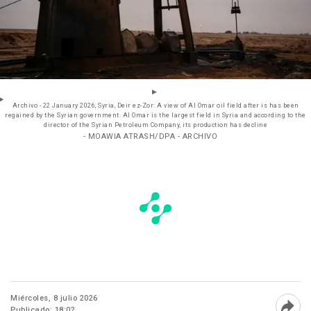
Archivo - 22 January 2026, Syria, Deir ez-Zor: A view of Al Omar oil field after is has been
regained by the Syrian government. Al Omar is the largest field in Syria and according to the
director of the Syrian Petroleum Company, its production has decline
- MOAWIA ATRASH/DPA - ARCHIVO
Miércoles, 8 julio 2026
Publicado: 18:02