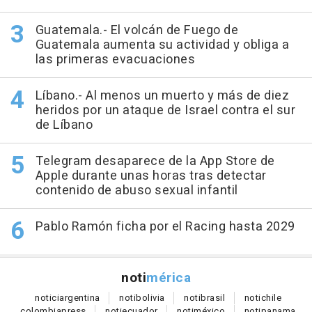
Guatemala.- El volcán de Fuego de
Guatemala aumenta su actividad y obliga a
las primeras evacuaciones
Líbano.- Al menos un muerto y más de diez
heridos por un ataque de Israel contra el sur
de Líbano
Telegram desaparece de la App Store de
Apple durante unas horas tras detectar
contenido de abuso sexual infantil
Pablo Ramón ficha por el Racing hasta 2029
noti
mérica
notici
argentina
noti
bolivia
noti
brasil
noti
chile
colombia
press
noti
ecuador
noti
méxico
noti
panama