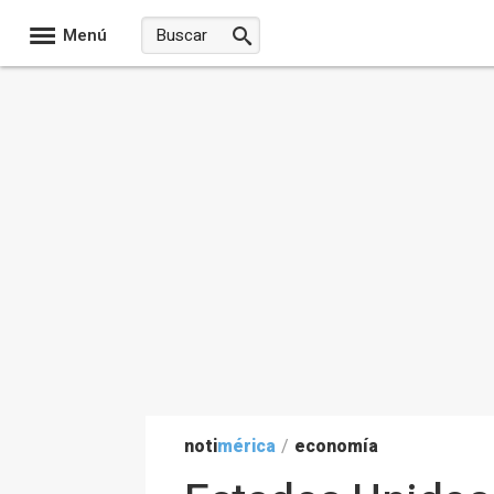
Menú
noti
mérica
/
economía