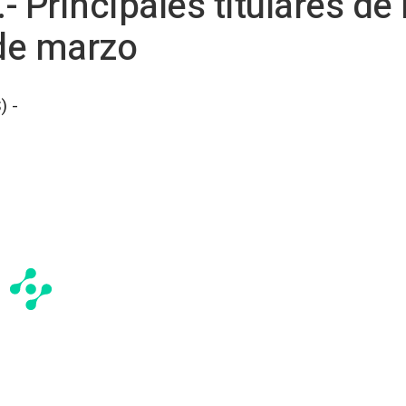
 Principales titulares de
 de marzo
) -