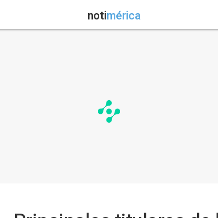
noti
mérica