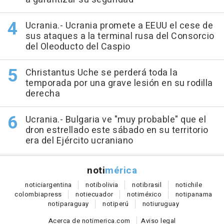
Ucrania.- Ucrania promete a EEUU el cese de
sus ataques a la terminal rusa del Consorcio
del Oleoducto del Caspio
Christantus Uche se perderá toda la
temporada por una grave lesión en su rodilla
derecha
Ucrania.- Bulgaria ve "muy probable" que el
dron estrellado este sábado en su territorio
era del Ejército ucraniano
noti
mérica
notici
argentina
noti
bolivia
noti
brasil
noti
chile
colombia
press
noti
ecuador
noti
méxico
noti
panama
noti
paraguay
noti
perú
noti
uruguay
Acerca de notimerica.com
Aviso legal