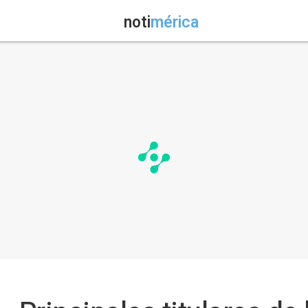
noti
mérica