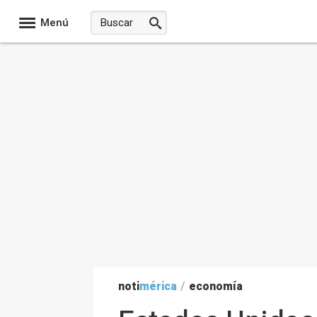
Menú
noti
mérica
/
economía