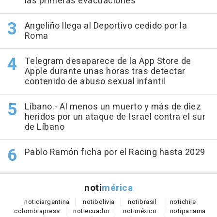
las primeras evacuaciones
Angeliño llega al Deportivo cedido por la
Roma
Telegram desaparece de la App Store de
Apple durante unas horas tras detectar
contenido de abuso sexual infantil
Líbano.- Al menos un muerto y más de diez
heridos por un ataque de Israel contra el sur
de Líbano
Pablo Ramón ficha por el Racing hasta 2029
noti
mérica
notici
argentina
noti
bolivia
noti
brasil
noti
chile
colombia
press
noti
ecuador
noti
méxico
noti
panama