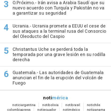
O.Próximo.- Irán avisa a Arabia Saudí que su
nuevo acuerdo con Turquía y Pakistán no va
a garantizar su seguridad
Ucrania.- Ucrania promete a EEUU el cese de
sus ataques a la terminal rusa del Consorcio
del Oleoducto del Caspio
Christantus Uche se perderá toda la
temporada por una grave lesión en su rodilla
derecha
Guatemala.- Las autoridades de Guatemala
anuncian el fin de la erupción del volcán de
Fuego
noti
mérica
notici
argentina
noti
bolivia
noti
brasil
noti
chile
colombia
press
noti
ecuador
noti
méxico
noti
panama