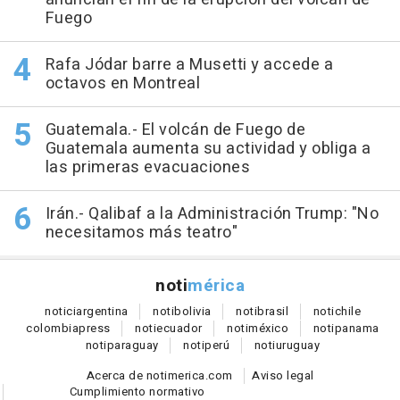
Fuego
Rafa Jódar barre a Musetti y accede a
octavos en Montreal
Guatemala.- El volcán de Fuego de
Guatemala aumenta su actividad y obliga a
las primeras evacuaciones
Irán.- Qalibaf a la Administración Trump: "No
necesitamos más teatro"
noti
mérica
notici
argentina
noti
bolivia
noti
brasil
noti
chile
colombia
press
noti
ecuador
noti
méxico
noti
panama
noti
paraguay
noti
perú
noti
uruguay
Acerca de notimerica.com
Aviso legal
Cumplimiento normativo