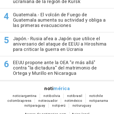
ucraniana de la región de Kursk
Guatemala.- El volcán de Fuego de
Guatemala aumenta su actividad y obliga a
las primeras evacuaciones
Japón.- Rusia afea a Japón que utilice el
aniversario del ataque de EEUU a Hiroshima
para criticar la guerra en Ucrania
EEUU propone ante la OEA "ir más allá"
contra "la dictadura" del matrimonio de
Ortega y Murillo en Nicaragua
noti
mérica
notici
argentina
noti
bolivia
noti
brasil
noti
chile
colombia
press
noti
ecuador
noti
méxico
noti
panama
noti
paraguay
noti
perú
noti
uruguay