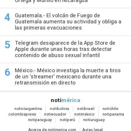
Ortega y Murillo en Nicaragua
Guatemala.- El volcán de Fuego de
Guatemala aumenta su actividad y obliga a
las primeras evacuaciones
Telegram desaparece de la App Store de
Apple durante unas horas tras detectar
contenido de abuso sexual infantil
México.- México investiga la muerte a tiros
de un 'streamer' mexicano durante una
retransmisión en directo
noti
mérica
notici
argentina
noti
bolivia
noti
brasil
noti
chile
colombia
press
noti
ecuador
noti
méxico
noti
panama
noti
paraguay
noti
perú
noti
uruguay
Acerca de notimerica.com
Aviso legal