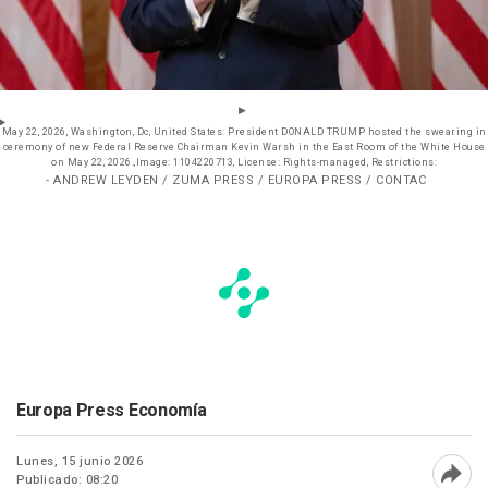
May 22, 2026, Washington, Dc, United States: President DONALD TRUMP hosted the swearing in
ceremony of new Federal Reserve Chairman Kevin Warsh in the East Room of the White House
on May 22, 2026.,Image: 1104220713, License: Rights-managed, Restrictions:
- ANDREW LEYDEN / ZUMA PRESS / EUROPA PRESS / CONTAC
Europa Press Economía
Lunes, 15 junio 2026
Publicado: 08:20
Abri