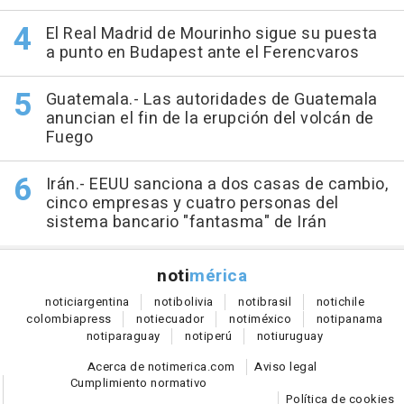
El Real Madrid de Mourinho sigue su puesta
a punto en Budapest ante el Ferencvaros
Guatemala.- Las autoridades de Guatemala
anuncian el fin de la erupción del volcán de
Fuego
Irán.- EEUU sanciona a dos casas de cambio,
cinco empresas y cuatro personas del
sistema bancario "fantasma" de Irán
noti
mérica
notici
argentina
noti
bolivia
noti
brasil
noti
chile
colombia
press
noti
ecuador
noti
méxico
noti
panama
noti
paraguay
noti
perú
noti
uruguay
Acerca de notimerica.com
Aviso legal
Cumplimiento normativo
Política de cookies