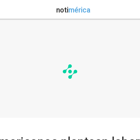
noti
mérica