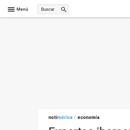
Menú
noti
mérica
/
economía