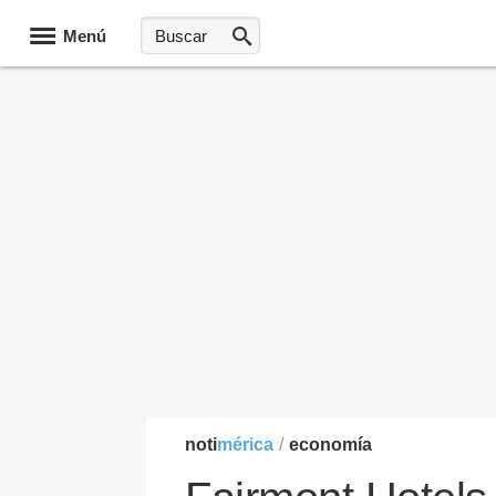
Menú
noti
mérica
/
economía