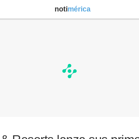
noti
mérica