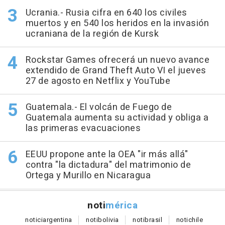
Ucrania.- Rusia cifra en 640 los civiles
muertos y en 540 los heridos en la invasión
ucraniana de la región de Kursk
Rockstar Games ofrecerá un nuevo avance
extendido de Grand Theft Auto VI el jueves
27 de agosto en Netflix y YouTube
Guatemala.- El volcán de Fuego de
Guatemala aumenta su actividad y obliga a
las primeras evacuaciones
EEUU propone ante la OEA "ir más allá"
contra "la dictadura" del matrimonio de
Ortega y Murillo en Nicaragua
noti
mérica
notici
argentina
noti
bolivia
noti
brasil
noti
chile