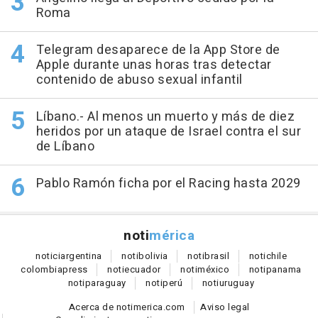
Roma
Telegram desaparece de la App Store de
Apple durante unas horas tras detectar
contenido de abuso sexual infantil
Líbano.- Al menos un muerto y más de diez
heridos por un ataque de Israel contra el sur
de Líbano
Pablo Ramón ficha por el Racing hasta 2029
noti
mérica
notici
argentina
noti
bolivia
noti
brasil
noti
chile
colombia
press
noti
ecuador
noti
méxico
noti
panama
noti
paraguay
noti
perú
noti
uruguay
Acerca de notimerica.com
Aviso legal