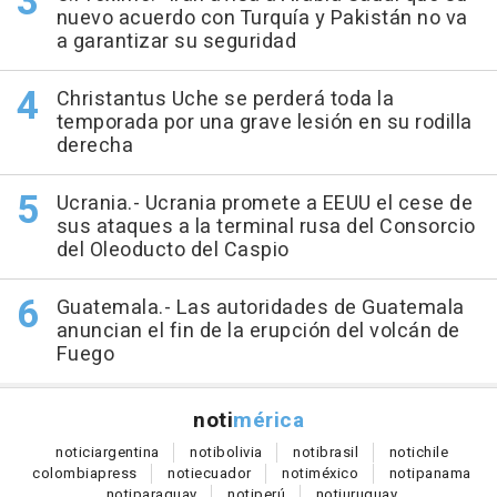
nuevo acuerdo con Turquía y Pakistán no va
a garantizar su seguridad
Christantus Uche se perderá toda la
temporada por una grave lesión en su rodilla
derecha
Ucrania.- Ucrania promete a EEUU el cese de
sus ataques a la terminal rusa del Consorcio
del Oleoducto del Caspio
Guatemala.- Las autoridades de Guatemala
anuncian el fin de la erupción del volcán de
Fuego
noti
mérica
notici
argentina
noti
bolivia
noti
brasil
noti
chile
colombia
press
noti
ecuador
noti
méxico
noti
panama
noti
paraguay
noti
perú
noti
uruguay