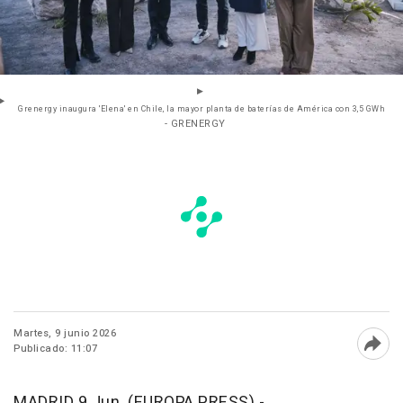
Grenergy inaugura 'Elena' en Chile, la mayor planta de baterías de América con 3,5 GWh
- GRENERGY
Martes, 9 junio 2026
Publicado: 11:07
Abri
MADRID 9 Jun. (EUROPA PRESS) -