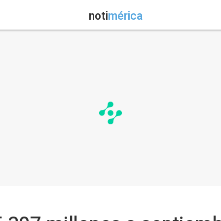
noti
mérica