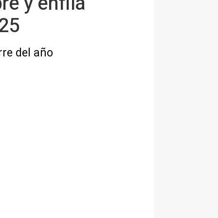
e y enfila
025
rre del año