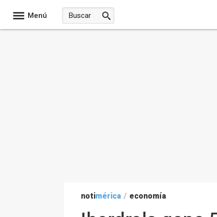
Menú
noti
mérica
/
economía