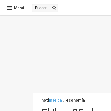
Menú
noti
mérica
/
economía