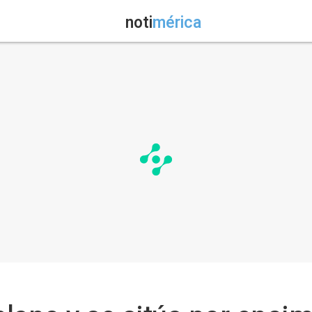
noti
mérica