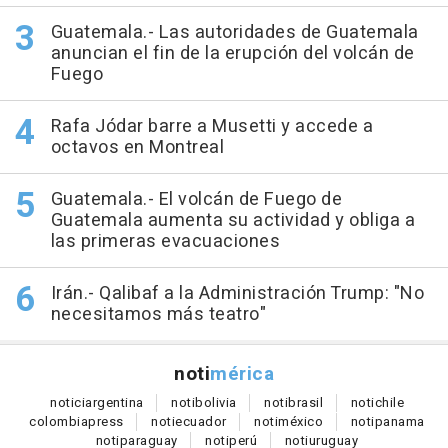
Guatemala.- Las autoridades de Guatemala
anuncian el fin de la erupción del volcán de
Fuego
Rafa Jódar barre a Musetti y accede a
octavos en Montreal
Guatemala.- El volcán de Fuego de
Guatemala aumenta su actividad y obliga a
las primeras evacuaciones
Irán.- Qalibaf a la Administración Trump: "No
necesitamos más teatro"
noti
mérica
notici
argentina
noti
bolivia
noti
brasil
noti
chile
colombia
press
noti
ecuador
noti
méxico
noti
panama
noti
paraguay
noti
perú
noti
uruguay