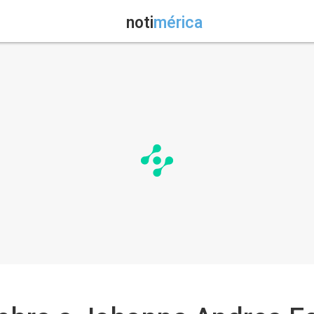
noti
mérica