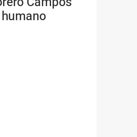
orero Campos
to humano