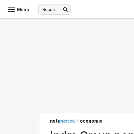
Menú
noti
mérica
/
economía