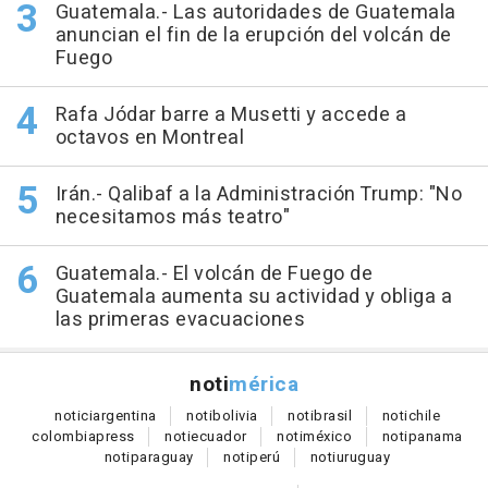
Guatemala.- Las autoridades de Guatemala
anuncian el fin de la erupción del volcán de
Fuego
Rafa Jódar barre a Musetti y accede a
octavos en Montreal
Irán.- Qalibaf a la Administración Trump: "No
necesitamos más teatro"
Guatemala.- El volcán de Fuego de
Guatemala aumenta su actividad y obliga a
las primeras evacuaciones
noti
mérica
notici
argentina
noti
bolivia
noti
brasil
noti
chile
colombia
press
noti
ecuador
noti
méxico
noti
panama
noti
paraguay
noti
perú
noti
uruguay