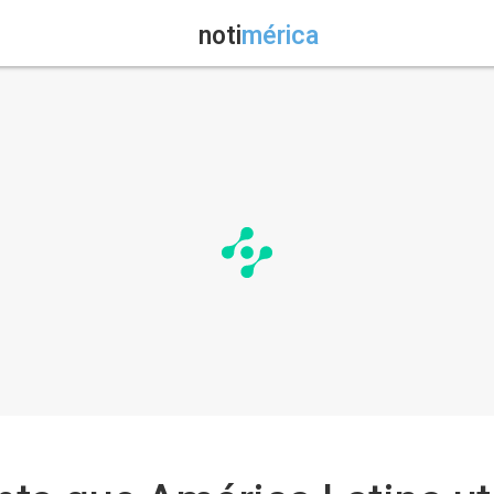
noti
mérica