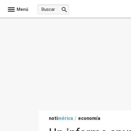
Menú
noti
mérica
/
economía