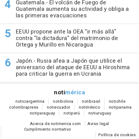
Guatemala.- El volcán de Fuego de
Guatemala aumenta su actividad y obliga a
las primeras evacuaciones
EEUU propone ante la OEA "ir más allá"
contra "la dictadura" del matrimonio de
Ortega y Murillo en Nicaragua
Japón.- Rusia afea a Japón que utilice el
aniversario del ataque de EEUU a Hiroshima
para criticar la guerra en Ucrania
noti
mérica
notici
argentina
noti
bolivia
noti
brasil
noti
chile
colombia
press
noti
ecuador
noti
méxico
noti
panama
noti
paraguay
noti
perú
noti
uruguay
Acerca de notimerica.com
Aviso legal
Cumplimiento normativo
Política de cookies