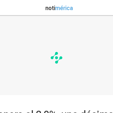
noti
mérica