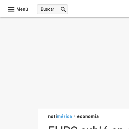
Menú
noti
mérica
/
economía