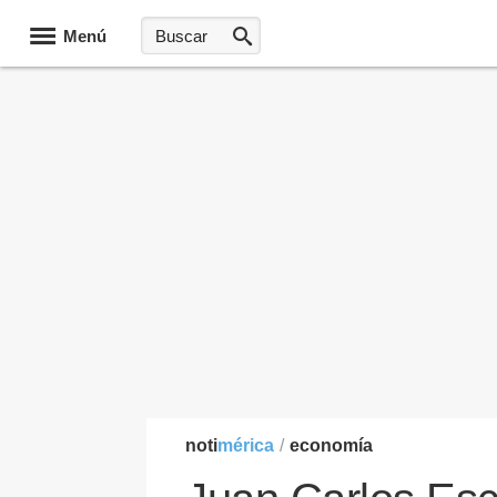
Menú
noti
mérica
/
economía