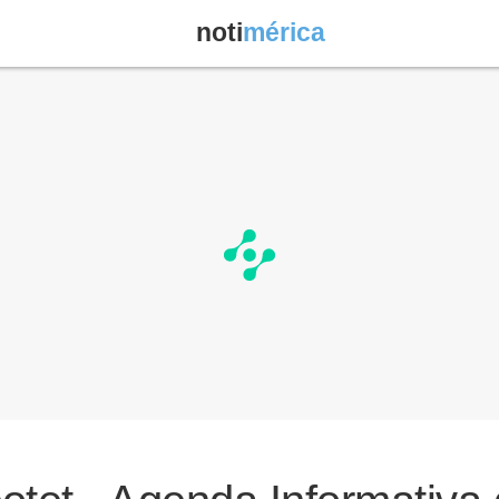
noti
mérica