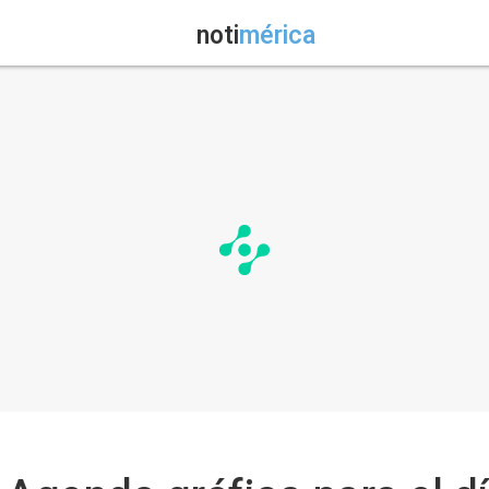
noti
mérica