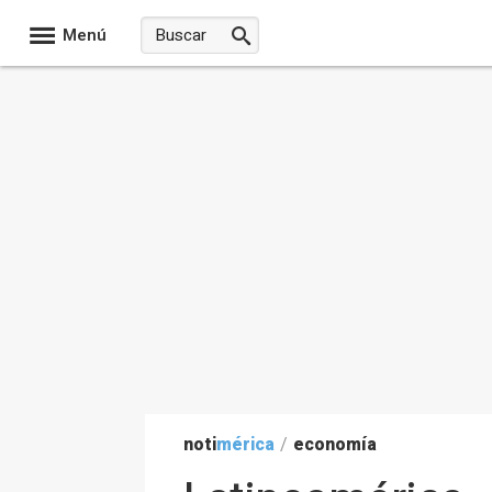
Menú
noti
mérica
/
economía