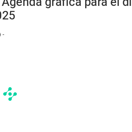
 Agenda gráfica para el dí
025
 -