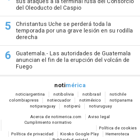
sus ataques a la terminal rusa del Consorcio
del Oleoducto del Caspio
Christantus Uche se perderá toda la
temporada por una grave lesión en su rodilla
derecha
Guatemala.- Las autoridades de Guatemala
anuncian el fin de la erupción del volcán de
Fuego
noti
mérica
notici
argentina
noti
bolivia
noti
brasil
noti
chile
colombia
press
noti
ecuador
noti
méxico
noti
panama
noti
paraguay
noti
perú
noti
uruguay
Acerca de notimerica.com
Aviso legal
Cumplimiento normativo
Política de cookies
Política de privacidad
Kiosko Google Play
Hemeroteca
Publicidad estatal