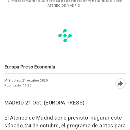
El Ateneo de Madrid inaugura este sábado los actos de conmemoración de su Bicent
- ATENEO DE MADRID
Europa Press Economía
Miércoles, 21 octubre 2020
Publicado: 16:25
Abri
MADRID 21 Oct. (EUROPA PRESS) -
El Ateneo de Madrid tiene previsto inagurar este
sábado, 24 de octubre, el programa de actos para