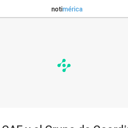
noti
mérica