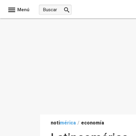
Menú
noti
mérica
/
economía