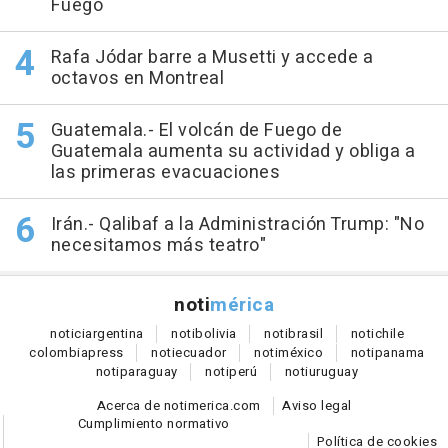
Fuego
Rafa Jódar barre a Musetti y accede a
octavos en Montreal
Guatemala.- El volcán de Fuego de
Guatemala aumenta su actividad y obliga a
las primeras evacuaciones
Irán.- Qalibaf a la Administración Trump: "No
necesitamos más teatro"
noti
mérica
notici
argentina
noti
bolivia
noti
brasil
noti
chile
colombia
press
noti
ecuador
noti
méxico
noti
panama
noti
paraguay
noti
perú
noti
uruguay
Acerca de notimerica.com
Aviso legal
Cumplimiento normativo
Política de cookies