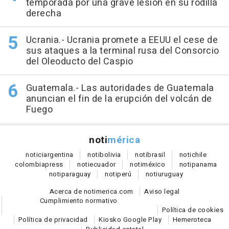
temporada por una grave lesión en su rodilla
derecha
Ucrania.- Ucrania promete a EEUU el cese de
sus ataques a la terminal rusa del Consorcio
del Oleoducto del Caspio
Guatemala.- Las autoridades de Guatemala
anuncian el fin de la erupción del volcán de
Fuego
noti
mérica
notici
argentina
noti
bolivia
noti
brasil
noti
chile
colombia
press
noti
ecuador
noti
méxico
noti
panama
noti
paraguay
noti
perú
noti
uruguay
Acerca de notimerica.com
Aviso legal
Cumplimiento normativo
Política de cookies
Política de privacidad
Kiosko Google Play
Hemeroteca