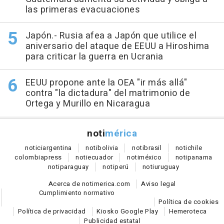
las primeras evacuaciones
Japón.- Rusia afea a Japón que utilice el
aniversario del ataque de EEUU a Hiroshima
para criticar la guerra en Ucrania
EEUU propone ante la OEA "ir más allá"
contra "la dictadura" del matrimonio de
Ortega y Murillo en Nicaragua
noti
mérica
notici
argentina
noti
bolivia
noti
brasil
noti
chile
colombia
press
noti
ecuador
noti
méxico
noti
panama
noti
paraguay
noti
perú
noti
uruguay
Acerca de notimerica.com
Aviso legal
Cumplimiento normativo
Política de cookies
Política de privacidad
Kiosko Google Play
Hemeroteca
Publicidad estatal