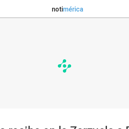
noti
mérica