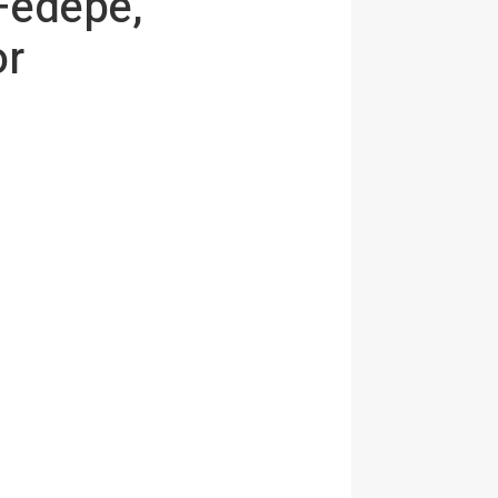
 Fedepe,
or