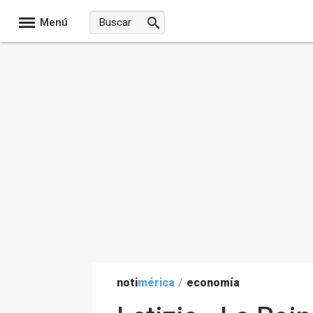
Menú
noti
mérica
/
economía