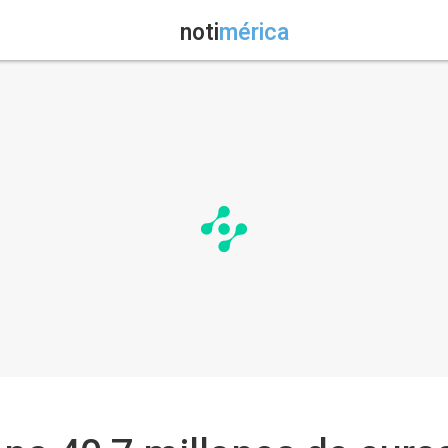
noti
mérica