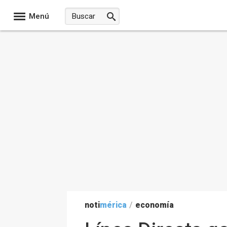
Menú
noti
mérica
/
economía