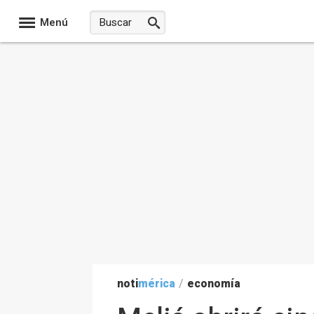
Menú
noti
mérica
/
economía