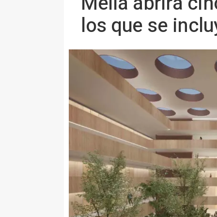
Meliá abrirá ci
los que se incl