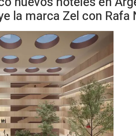
nco nuevos hoteles en Arge
uye la marca Zel con Rafa