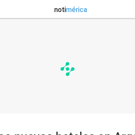
noti
mérica