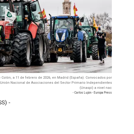
 Colón, a 11 de febrero de 2026, en Madrid (España). Convocados por
a Unión Nacional de Asociaciones del Sector Primario Independientes
(Unaspi) a nivel nac
- Carlos Luján - Europa Press
S) -