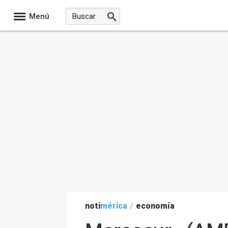
Menú
noti
mérica
/
economía