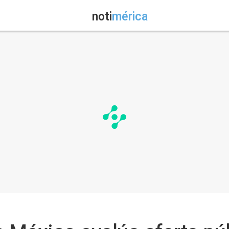
noti
mérica