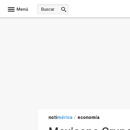
Menú
noti
mérica
/
economía