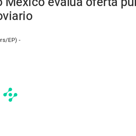
México evalúa oferta púb
oviario
rs/EP) -