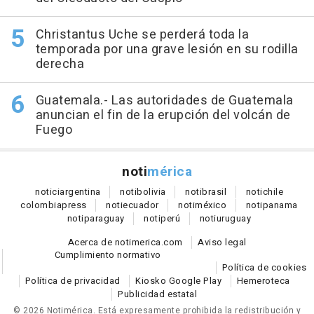
Christantus Uche se perderá toda la
temporada por una grave lesión en su rodilla
derecha
Guatemala.- Las autoridades de Guatemala
anuncian el fin de la erupción del volcán de
Fuego
noti
mérica
notici
argentina
noti
bolivia
noti
brasil
noti
chile
colombia
press
noti
ecuador
noti
méxico
noti
panama
noti
paraguay
noti
perú
noti
uruguay
Acerca de notimerica.com
Aviso legal
Cumplimiento normativo
Política de cookies
Política de privacidad
Kiosko Google Play
Hemeroteca
Publicidad estatal
© 2026 Notimérica.
Está expresamente prohibida la redistribución y