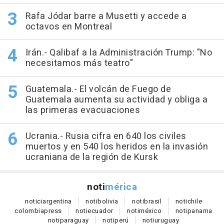
Rafa Jódar barre a Musetti y accede a
octavos en Montreal
Irán.- Qalibaf a la Administración Trump: "No
necesitamos más teatro"
Guatemala.- El volcán de Fuego de
Guatemala aumenta su actividad y obliga a
las primeras evacuaciones
Ucrania.- Rusia cifra en 640 los civiles
muertos y en 540 los heridos en la invasión
ucraniana de la región de Kursk
noti
mérica
notici
argentina
noti
bolivia
noti
brasil
noti
chile
colombia
press
noti
ecuador
noti
méxico
noti
panama
noti
paraguay
noti
perú
noti
uruguay