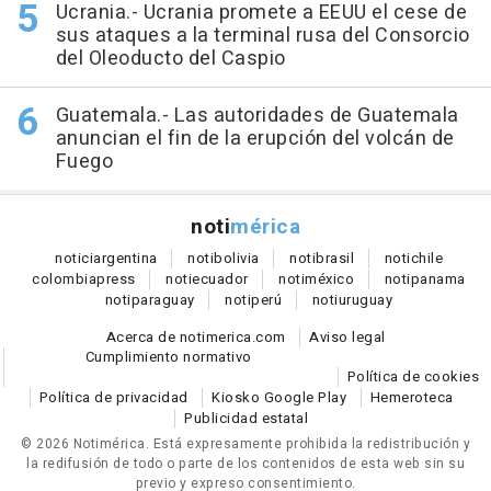
Ucrania.- Ucrania promete a EEUU el cese de
sus ataques a la terminal rusa del Consorcio
del Oleoducto del Caspio
Guatemala.- Las autoridades de Guatemala
anuncian el fin de la erupción del volcán de
Fuego
noti
mérica
notici
argentina
noti
bolivia
noti
brasil
noti
chile
colombia
press
noti
ecuador
noti
méxico
noti
panama
noti
paraguay
noti
perú
noti
uruguay
Acerca de notimerica.com
Aviso legal
Cumplimiento normativo
Política de cookies
Política de privacidad
Kiosko Google Play
Hemeroteca
Publicidad estatal
© 2026 Notimérica.
Está expresamente prohibida la redistribución y
la redifusión de todo o parte de los contenidos de esta web sin su
previo y expreso consentimiento.