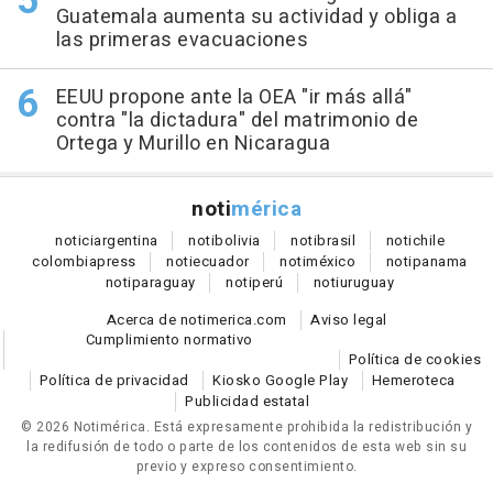
Guatemala aumenta su actividad y obliga a
las primeras evacuaciones
EEUU propone ante la OEA "ir más allá"
contra "la dictadura" del matrimonio de
Ortega y Murillo en Nicaragua
noti
mérica
notici
argentina
noti
bolivia
noti
brasil
noti
chile
colombia
press
noti
ecuador
noti
méxico
noti
panama
noti
paraguay
noti
perú
noti
uruguay
Acerca de notimerica.com
Aviso legal
Cumplimiento normativo
Política de cookies
Política de privacidad
Kiosko Google Play
Hemeroteca
Publicidad estatal
© 2026 Notimérica.
Está expresamente prohibida la redistribución y
la redifusión de todo o parte de los contenidos de esta web sin su
previo y expreso consentimiento.