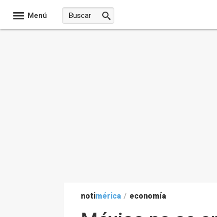
Menú
noti
mérica
/
economía