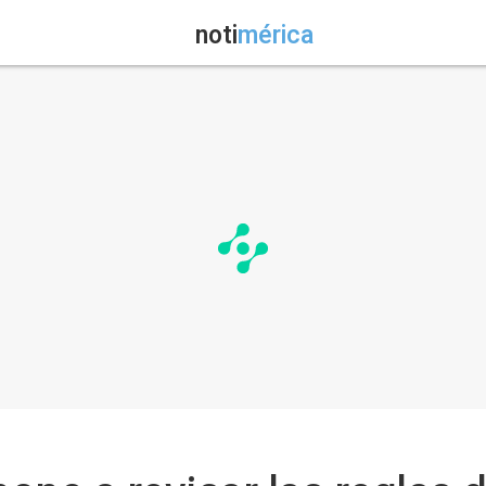
noti
mérica