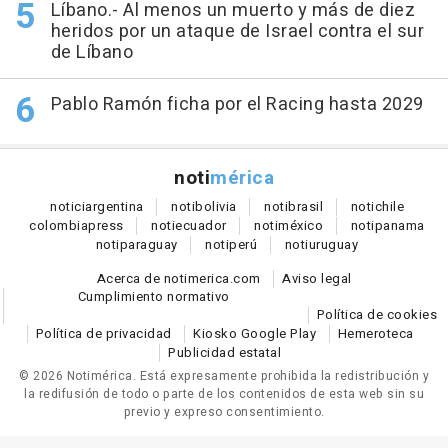
Líbano.- Al menos un muerto y más de diez
heridos por un ataque de Israel contra el sur
de Líbano
Pablo Ramón ficha por el Racing hasta 2029
noti
mérica
notici
argentina
noti
bolivia
noti
brasil
noti
chile
colombia
press
noti
ecuador
noti
méxico
noti
panama
noti
paraguay
noti
perú
noti
uruguay
Acerca de notimerica.com
Aviso legal
Cumplimiento normativo
Política de cookies
Política de privacidad
Kiosko Google Play
Hemeroteca
Publicidad estatal
© 2026 Notimérica.
Está expresamente prohibida la redistribución y
la redifusión de todo o parte de los contenidos de esta web sin su
previo y expreso consentimiento.